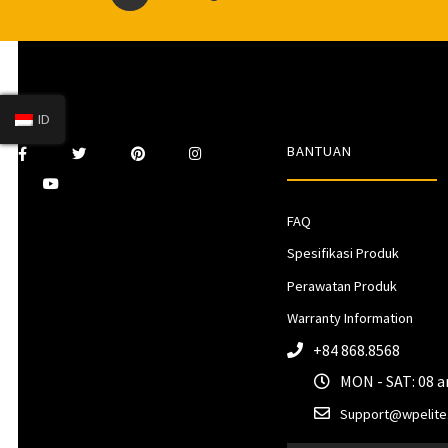
ID
BANTUAN
FAQ
Spesifikasi Produk
Perawatan Produk
Warranty Information
+84 868.8568
MON - SAT: 08 
Support@wpelite