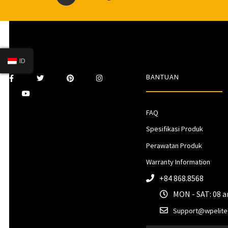
ID
BANTUAN
FAQ
Spesifikasi Produk
Perawatan Produk
Warranty Information
+84 868.8568
MON - SAT: 08 
Support@wpelite