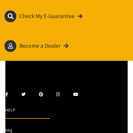
Check My E-Guarantee
Become a Dealer
HELP
FAQ