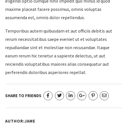
eligendi optio cumque nihil impedit quo minus id quod
maxime placeat facere possimus, omnis voluptas
assumenda est, omnis dolor repellendus.
Temporibus autem quibusdam et aut officiis debitis aut
rerum necessitatibus saepe eveniet ut et voluptates
repudiandae sint et molestiae non recusandae. Itaque
earum rerum hic tenetur a sapiente delectus, ut aut
reiciendis voluptatibus maiores alias consequatur aut
perferendis doloribus asperiores repellat.
SHARE TO FRIENDS
AUTHOR:JAME